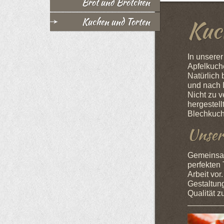
Brot und Brötchen
Kuc
Kuchen und Torten
In unserer
Apfelkuch
Natürlich 
und nach 
Nicht zu v
hergestel
Blechkuch
Unser
Gemeinsam
perfekten 
Arbeit vo
Gestaltung
Qualität z