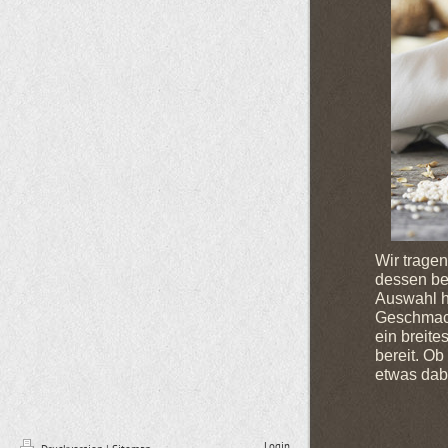
Wir tragen
dessen be
Auswahl ho
Geschmack
ein breite
bereit. Ob
etwas dab
Login