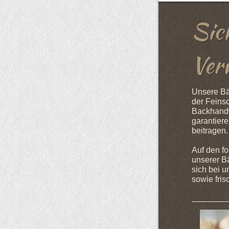
Sic
Ver
Unsere Bäc
der Feins
Backhandwe
garantier
beitragen.
Auf den f
unserer B
sich bei 
sowie fris